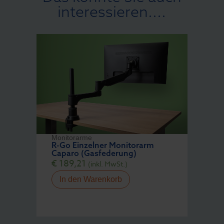
interessieren....
Monitorarme
R-Go Einzelner Monitorarm
Caparo (Gasfederung)
€
189,21
(inkl. MwSt.)
In den Warenkorb