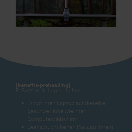
[benefits-preheading]
R-Go Morelia Laptophalter
Bringt Ihren Laptop auf dieselbe
gesunde Höhe wie Ihren
Computerbildschirm
Beansprucht keinen Platz auf Ihrem