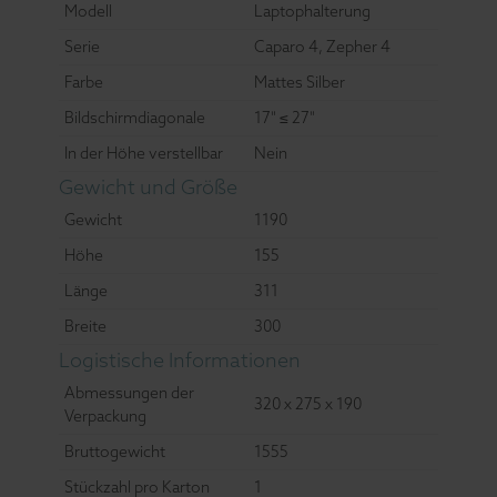
Modell
Laptophalterung
Serie
Caparo 4, Zepher 4
Farbe
Mattes Silber
Bildschirmdiagonale
17" ≤ 27"
In der Höhe verstellbar
Nein
Gewicht und Größe
Gewicht
1190
Höhe
155
Länge
311
Breite
300
Logistische Informationen
Abmessungen der
320 x 275 x 190
Verpackung
Bruttogewicht
1555
Stückzahl pro Karton
1