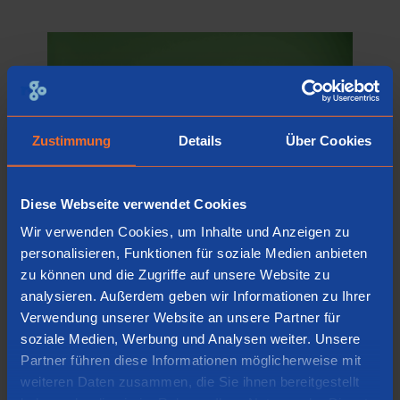
Zustimmung
Details
Über Cookies
Diese Webseite verwendet Cookies
Erheben Sie Ihr Laptop
Wir verwenden Cookies, um Inhalte und Anzeigen zu
Beugen Sie
personalisieren, Funktionen für soziale Medien anbieten
Beschwerden vor
zu können und die Zugriffe auf unsere Website zu
analysieren. Außerdem geben wir Informationen zu Ihrer
Wenn Sie Ihren Laptop auf diese Weise
Verwendung unserer Website an unsere Partner für
anheben, sitzen Sie automatisch in einer
soziale Medien, Werbung und Analysen weiter. Unsere
aufrechten Position. Außerdem werden
Partner führen diese Informationen möglicherweise mit
weiteren Daten zusammen, die Sie ihnen bereitgestellt
Ihr Nacken und Ihre Augen weniger