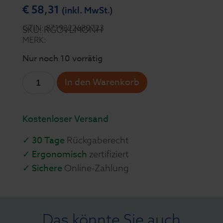
€
58,31
(inkl. MwSt.)
GTIN: 8719322680723
SKU: RGOVLMONH
MERK:
Nur noch 10 vorrätig
In den Warenkorb
Kostenloser Versand
✓ 30 Tage
Rückgaberecht
✓ Ergonomisch
zertifiziert
✓ Sichere
Online-Zahlung
Das könnte Sie auch