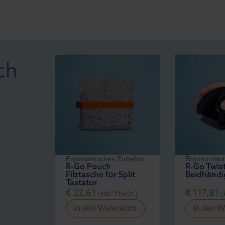
ch
Ergonomisches Zubehör
Ergonomisc
R-Go Pouch
R-Go Twis
Filztasche für Split
Beidhändi
Tastatur
€
22,61
€
117,81
(inkl. MwSt.)
(
In den Warenkorb
In den W