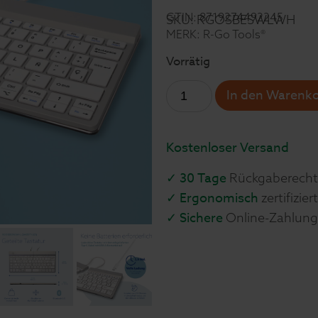
GTIN: 8719274492245
SKU: RGOSBESWLWH
MERK: R-Go Tools®
Vorrätig
In den Warenk
Kostenloser Versand
✓ 30 Tage
Rückgaberecht
✓ Ergonomisch
zertifiziert
✓ Sichere
Online-Zahlung