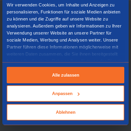
Wir verwenden Cookies, um Inhalte und Anzeigen zu
personalisieren, Funktionen für soziale Medien anbieten
zu können und die Zugriffe auf unsere Website zu
Ultradünnes Design
Flache Tastatur mit
analysieren. Außerdem geben wir Informationen zu Ihrer
Verwendung unserer Website an unsere Partner für
leichtem Tastenanschlag
soziale Medien, Werbung und Analysen weiter. Unsere
Partner führen diese Informationen möglicherweise mit
Die Split Tastatur ist ultradünn, damit die
weiteren Daten zusammen, die Sie ihnen bereitgestellt
Sehnen und Blutgefäßen in den
haben oder die sie im Rahmen Ihrer Nutzung der Dienste
Handgelenken beim Tippen nicht
gesammelt haben.
eingeklemmt werden. Der spezielle
Alle zulassen
Scherenmechanismus in den Tasten
sorgt für einen leichten Tastenanschlag,
Anpassen
sodass bei Betätigung der Tasten
weniger Anstrengung benötigt ist.
Ablehnen
Deshalb sind die Finger beim Tippen
entspannter.