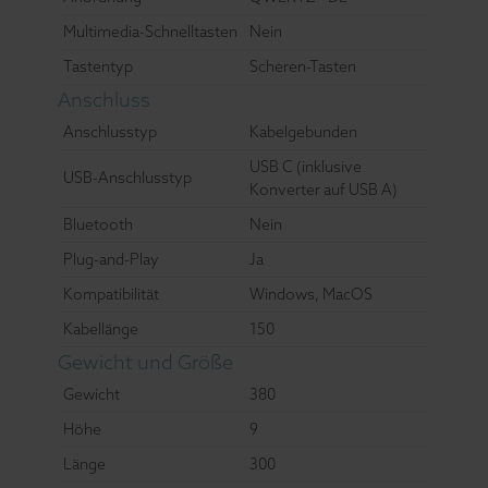
Multimedia-Schnelltasten
Nein
Tastentyp
Scheren-Tasten
Anschluss
Anschlusstyp
Kabelgebunden
USB C (inklusive
USB-Anschlusstyp
Konverter auf USB A)
Bluetooth
Nein
Plug-and-Play
Ja
Kompatibilität
Windows, MacOS
Kabellänge
150
Gewicht und Größe
Gewicht
380
Höhe
9
Länge
300