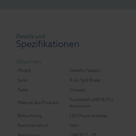
Details und
Spezifikationen
Allgemein
Modell
Geteilte Tastatur
Serie
R-Go Split Break
Farbe
Schwarz
Kunststoff (ABS & PC),
Material des Produkts
Aluminium
Beleuchtung
LED Pause-Anzeige
Nummernblock
Nein
Anordnung
QWERTZ - DE