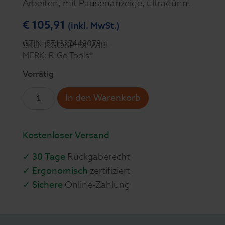
Arbeiten, mit Pausenanzeige, ultradünn.
€
105,91
(inkl. MwSt.)
GTIN: 8719274490791
SKU: RGOSP-DEWIBL
MERK: R-Go Tools®
Vorrätig
In den Warenkorb
Kostenloser Versand
✓ 30 Tage
Rückgaberecht
✓ Ergonomisch
zertifiziert
✓ Sichere
Online-Zahlung