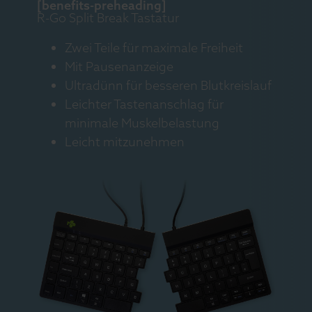
[benefits-preheading]
R-Go Split Break Tastatur
Zwei Teile für maximale Freiheit
Mit Pausenanzeige
Ultradünn für besseren Blutkreislauf
Leichter Tastenanschlag für
minimale Muskelbelastung
Leicht mitzunehmen