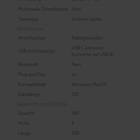
Multimedia-Schnelltasten
Nein
Tastentyp
Scheren-Tasten
Anschluss
Anschlusstyp
Kabelgebunden
USB C (inklusive
USB-Anschlusstyp
Konverter auf USB A)
Bluetooth
Nein
Plug-and-Play
Ja
Kompatibilität
Windows, MacOS
Kabellänge
150
Gewicht und Größe
Gewicht
380
Höhe
9
Länge
300