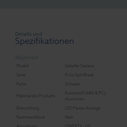
Details und
Spezifikationen
Allgemein
Modell
Geteilte Tastatur
Serie
R-Go Split Break
Farbe
Schwarz
Kunststoff (ABS & PC),
Material des Produkts
Aluminium
Beleuchtung
LED Pause-Anzeige
Nummernblock
Nein
Anordnung
QWERTY - US