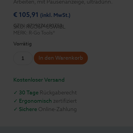
Arbeiten, mit Pausenanzeige, ultradünn.
€
105,91
(inkl. MwSt.)
GTIN: 8719274490753
SKU: RGOSP-USWIBL
MERK: R-Go Tools®
Vorrätig
In den Warenkorb
Kostenloser Versand
✓ 30 Tage
Rückgaberecht
✓ Ergonomisch
zertifiziert
✓ Sichere
Online-Zahlung