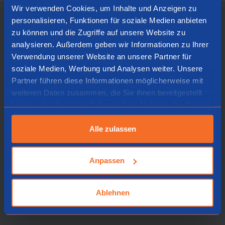
Wir verwenden Cookies, um Inhalte und Anzeigen zu
personalisieren, Funktionen für soziale Medien anbieten
zu können und die Zugriffe auf unsere Website zu
Ultradünnes Design
Flache Tastatur mit
analysieren. Außerdem geben wir Informationen zu Ihrer
Verwendung unserer Website an unsere Partner für
leichtem Tastenanschlag
soziale Medien, Werbung und Analysen weiter. Unsere
Partner führen diese Informationen möglicherweise mit
Die Split Tastatur ist ultradünn, damit die
weiteren Daten zusammen, die Sie ihnen bereitgestellt
Sehnen und Blutgefäßen in den
haben oder die sie im Rahmen Ihrer Nutzung der Dienste
Handgelenken beim Tippen nicht
gesammelt haben.
eingeklemmt werden. Der spezielle
Alle zulassen
Scherenmechanismus in den Tasten
sorgt für einen leichten Tastenanschlag,
Anpassen
sodass bei Betätigung der Tasten
weniger Anstrengung benötigt ist.
Ablehnen
Deshalb sind die Finger beim Tippen
entspannter.