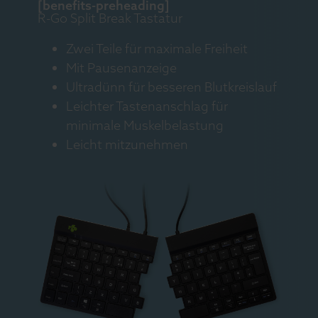
[benefits-preheading]
R-Go Split Break Tastatur
Zwei Teile für maximale Freiheit
Mit Pausenanzeige
Ultradünn für besseren Blutkreislauf
Leichter Tastenanschlag für
minimale Muskelbelastung
Leicht mitzunehmen