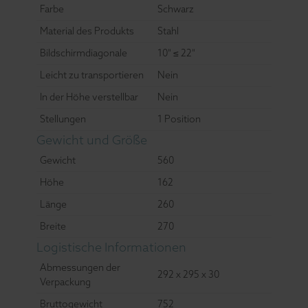
Farbe
Schwarz
Material des Produkts
Stahl
Bildschirmdiagonale
10" ≤ 22"
Leicht zu transportieren
Nein
In der Höhe verstellbar
Nein
Stellungen
1 Position
Gewicht und Größe
Gewicht
560
Höhe
162
Länge
260
Breite
270
Logistische Informationen
Abmessungen der
292 x 295 x 30
Verpackung
Bruttogewicht
752