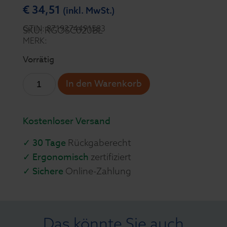
€
34,51
(inkl. MwSt.)
GTIN: 8719274491583
SKU: RGOSC020BL
MERK:
Vorrätig
In den Warenkorb
Kostenloser Versand
✓ 30 Tage
Rückgaberecht
✓ Ergonomisch
zertifiziert
✓ Sichere
Online-Zahlung
Das könnte Sie auch